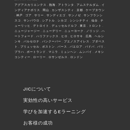
アグアスカリエンテス . 熱海 . アトランタ . アムステルダム . イ
ンディアナポリス . 岡山 . カンザスシティ . 京都 . ケープタウン
. 神戸 . ゴア . サリー . サンディエゴ . サンノゼ . サンフランシ
スコ . サンパウロ . シアトル . シカゴ . シンシナティ . 仙台 . チ
ューリッヒ . デトロイト . デュッセルドルフ . 東京 . トロント .
ニュージャージー . ニューデリー . ニューヨーク . ノリッジ . ハ
ートフォード . ハリファックス . ヒロ . ヒロサキ . 広島 . ヘルシ
ンキ . バルセロナ . バンクーバー . ブエノスアイレス . ブダペス
ト . ブリュッセル . ボストン . パース . パエロア . パドバ . パリ .
プラハ . ポートランド . マニラ . ミュンヘン . ムンバイ . メキシ
コシティー . ローリー . ロサンゼルス . ロンドン
JICについて
実効性の高いサービス
学びを加速するEラーニング
お客様の成功