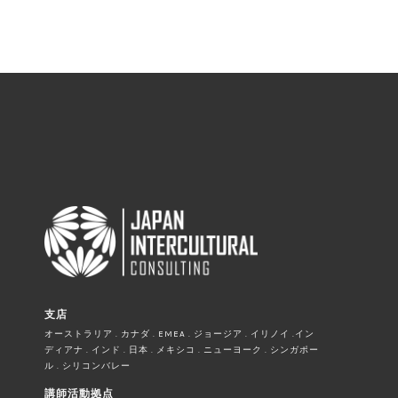
支店
オーストラリア . カナダ . EMEA . ジョージア . イリノイ .イン
ディアナ . インド . 日本 . メキシコ . ニューヨーク . シンガポー
ル . シリコンバレー
講師活動拠点