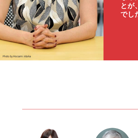
とが
でし
Photo by Masami Ataka