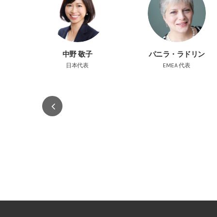
也
中野 敬子
パニラ・ラドリン
州代表
日本代表
EMEA 代表