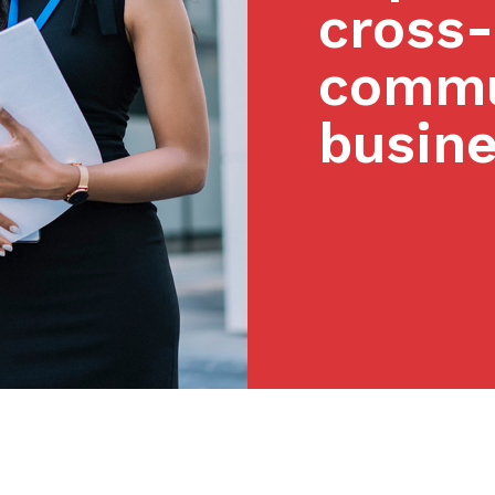
cross-
commu
busine