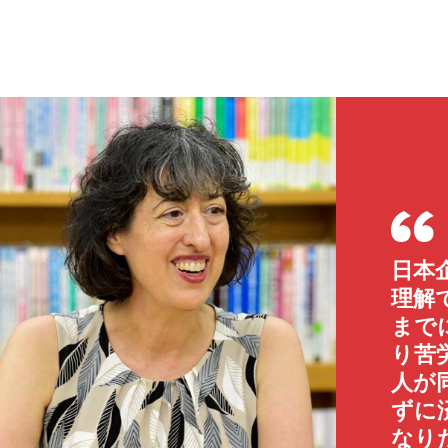
日本
理解
まで
り苦
人が
ずに
なり