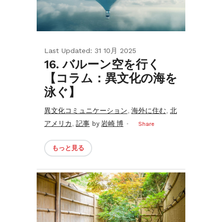
Last Updated: 31 10月 2025
16. バルーン空を行く
【コラム：異文化の海を
泳ぐ】
,
,
異文化コミュニケーション
海外に住む
北
,
アメリカ
記事
by
岩崎 博
Share
もっと見る