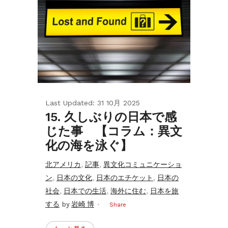
Last Updated: 31 10月 2025
15. 久しぶりの日本で感
じた事 【コラム：異文
化の海を泳ぐ】
,
,
北アメリカ
記事
異文化コミュニケーショ
,
,
,
ン
日本の文化
日本のエチケット
日本の
,
,
,
社会
日本での生活
海外に住む
日本を旅
する
by
岩崎 博
Share