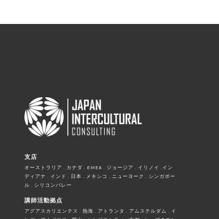
支店
オーストラリア . カナダ . EMEA . ジョージア . イリノイ .イン
ディアナ . インド . 日本 . メキシコ . ニューヨーク . シンガポー
ル . シリコンバレー
講師活動拠点
アグアスカリエンテス . 熱海 . アトランタ . アムステルダム . イ