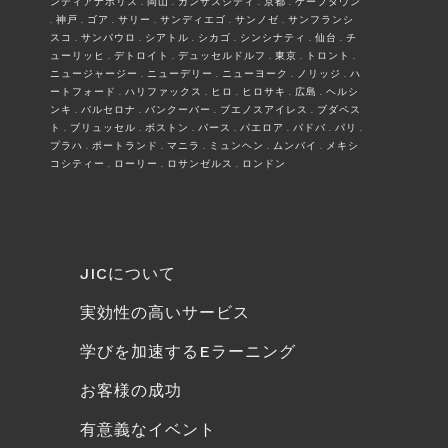
ンディアナポリス . 岡山 . カンザスシティ . 京都 . ケープタウン
. 神戸 . ゴア . サリー . サンディエゴ . サンノゼ . サンフランシ
スコ . サンパウロ . シアトル . シカゴ . シンシナティ . 仙台 . チ
ューリッヒ . デトロイト . デュッセルドルフ . 東京 . トロント .
ニュージャージー . ニューデリー . ニューヨーク . ノリッジ . ハ
ートフォード . ハリファックス . ヒロ . ヒロサキ . 広島 . ヘルシ
ンキ . バルセロナ . バンクーバー . ブエノスアイレス . ブダペス
ト . ブリュッセル . ボストン . パース . パエロア . パドバ . パリ .
プラハ . ポートランド . マニラ . ミュンヘン . ムンバイ . メキシ
コシティー . ローリー . ロサンゼルス . ロンドン
JICについて
実効性の高いサービス
学びを加速するEラーニング
お客様の成功
有意義なイベント