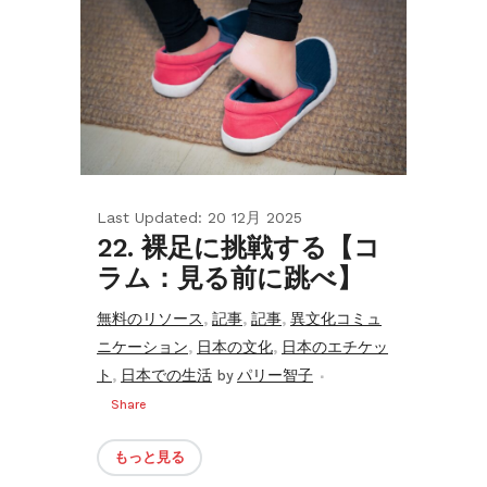
Last Updated: 20 12月 2025
22. 裸足に挑戦する【コ
ラム：見る前に跳べ】
,
,
,
無料のリソース
記事
記事
異文化コミュ
,
,
ニケーション
日本の文化
日本のエチケッ
,
ト
日本での生活
by
パリー智子
Share
もっと見る