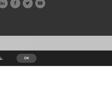
ら
。
OK
GNED & BUILT by
PARADIGM