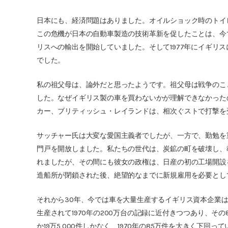
日本にも、経済問題はありました。オイルショック時のトイ
この危機が日本の自動車製造の技術革新を促したことは、今
リスへの輸出を開始していました。そして1977年にイギリス
でした。
私の祖父母は、論外だと思ったようです。祖父母は戦争のこ
した。なぜイギリス製の車を買わないかが理解できなかった
カー、ブリティッシュ・レイランドは、相次ぐストで打撃を
サッチャー氏は大変な愛国主義者でしたが、一方で、勤勉を
門戸を開放しました。私たちの世代は、炭鉱の町を破壊し、
れましたが、その間にも彼女の政権は、日産の初の工場開設
造船所が閉鎖された後、絶望的なまでに新規雇用を必要とし
それから30年、今では車を大量生産するイギリス資本企業は
生産されて1970年の200万台の記録に近付きつつあり、そ
か19万5,000件しかなく、1970年の85万件を大きく下