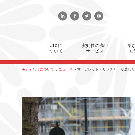
JICに
実効性の高い
学
ついて
サービス
E
Home
/
JICについて
/
ニュース
/
マーガレット・サッチャーが遺した