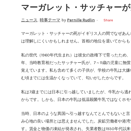
マーガレット・サッチャーが
,
ニュース
時事テーマ
by
Pernille Rudlin
Share
マーガレット・サッチャーの死がイギリス人の間でなぜあん
は理解しにくいかもしれません。首相の地位を退いてからも
私の世代（1960年代生まれ）は彼女の政権下で育ったため、
年、当時教育相だったサッチャー氏が、7～11歳の児童に無
覚えています。私も含めて多くの子供が、学校の牛乳は大嫌
む頃までには生温かくなっていて、匂いがしたからです。
私は7歳までには日本に引っ越していましたが、牛乳から逃
からです。しかも、日本の牛乳は低温殺菌牛乳ではなくホモ
当時、日本のような異国へ引っ越すなんてとんでもないと言う
み心地の良い場所とは思えませんでした。炭鉱労働者や港湾
す。賃金と物価の凍結が発表され、失業者数は1930年代以来