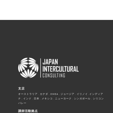
支店
オーストラリア . カナダ . EMEA . ジョージア . イリノイ .インディア
ナ . インド . 日本 . メキシコ . ニューヨーク . シンガポール . シリコン
バレー
講師活動拠点