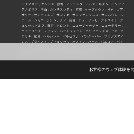
アグアスカリエンテス . 熱海 . アトランタ . アムステルダム . インディ
アナポリス . 岡山 . カンザスシティ . 京都 . ケープタウン . 神戸 . ゴア .
サリー . サンディエゴ . サンノゼ . サンフランシスコ . サンパウロ . シ
アトル . シカゴ . シンシナティ . 仙台 . チューリッヒ . デトロイト . デ
ュッセルドルフ . 東京 . トロント . ニュージャージー . ニューデリー .
ニューヨーク . ノリッジ . ハートフォード . ハリファックス . ヒロ . ヒ
ロサキ . 広島 . ヘルシンキ . バルセロナ . バンクーバー . ブエノスアイ
レス . ブダペスト . ブリュッセル . ボストン . パース . パエロア . パド
バ . パリ . プラハ . ポートランド . マニラ . ミュンヘン . ムンバイ . メ
キシコシティー . ローリー . ロサンゼルス . ロンドン
お客様のウェブ体験を向
© JAPAN INTERCULTURAL CO