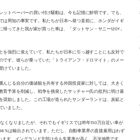
レットペーパーの買い付け騒動は、今も記憶に鮮明です。でも、
では周知の事実です。私たちが日本へ発つ直前に、ホンダがイギ
に帰ってきた我が家が買った車は、「ダットサン・サニー120Y」
とを強烈に覚えていて、私たちが日本に引っ越すことにも反対で
のです。彼らが乗っていた「トライアンフ・ドロマイト」のメー
受けていました。
重んじる自分の価値観を共有する外国投資家に対しては、大きく
教育予算を削減し、戦争を挑発したサッチャー氏の批判に明け暮
を奨励しました。この工場が造られたサンダーランドは、炭鉱と
ていました。
なくなりましたが、それでもイギリスでは昨年150万台近い車が
の86％は輸出されています。ただし、自動車業界の直接雇用はわず
回っています。イングランド北部は今も失業率が高く、不況地帯です。