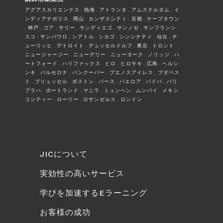
アグアスカリエンテス . 熱海 . アトランタ . アムステルダム . イ
ンディアナポリス . 岡山 . カンザスシティ . 京都 . ケープタウン
. 神戸 . ゴア . サリー . サンディエゴ . サンノゼ . サンフランシ
スコ . サンパウロ . シアトル . シカゴ . シンシナティ . 仙台 . チ
ューリッヒ . デトロイト . デュッセルドルフ . 東京 . トロント .
ニュージャージー . ニューデリー . ニューヨーク . ノリッジ . ハ
ートフォード . ハリファックス . ヒロ . ヒロサキ . 広島 . ヘルシ
ンキ . バルセロナ . バンクーバー . ブエノスアイレス . ブダペス
ト . ブリュッセル . ボストン . パース . パエロア . パドバ . パリ .
プラハ . ポートランド . マニラ . ミュンヘン . ムンバイ . メキシ
コシティー . ローリー . ロサンゼルス . ロンドン
JICについて
実効性の高いサービス
学びを加速するEラーニング
お客様の成功