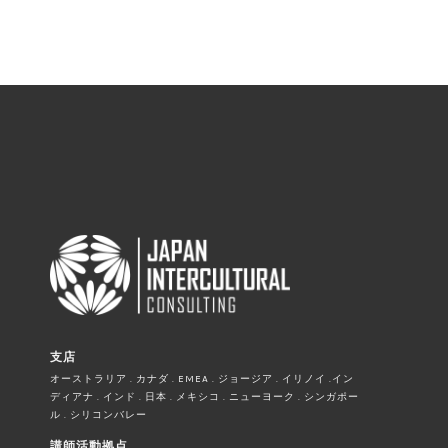
支店
オーストラリア . カナダ . EMEA . ジョージア . イリノイ .イン
ディアナ . インド . 日本 . メキシコ . ニューヨーク . シンガポー
ル . シリコンバレー
講師活動拠点