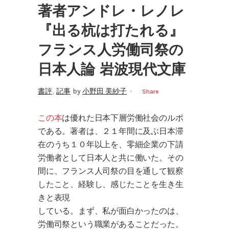
著者アンドレ・レノレ
『出る杭は打たれる』
フランス人労働司祭の
日本人論 岩波現代文庫
,
書評
記事
by
小野田 美紗子
Share
この本
は優れた日本下層労働社会のルポ
である。著者は、２１年間に及ぶ日本滞
在のうち１０年以上を、零細企業の下請
労働者として日本人と共に働いた。その
間に、フランス人司祭の目を通して観察
したこと、経験し、感じたことを生き生
きと表現
している。まず、私が面白かったのは、
労働司祭という職業があることだった。