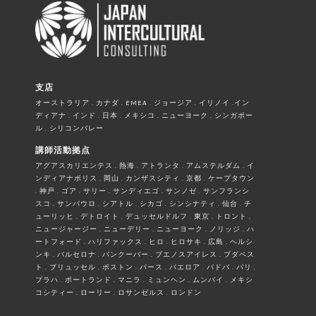
支店
オーストラリア . カナダ . EMEA . ジョージア . イリノイ .イン
ディアナ . インド . 日本 . メキシコ . ニューヨーク . シンガポー
ル . シリコンバレー
講師活動拠点
アグアスカリエンテス . 熱海 . アトランタ . アムステルダム . イ
ンディアナポリス . 岡山 . カンザスシティ . 京都 . ケープタウン
. 神戸 . ゴア . サリー . サンディエゴ . サンノゼ . サンフランシ
スコ . サンパウロ . シアトル . シカゴ . シンシナティ . 仙台 . チ
ューリッヒ . デトロイト . デュッセルドルフ . 東京 . トロント .
ニュージャージー . ニューデリー . ニューヨーク . ノリッジ . ハ
ートフォード . ハリファックス . ヒロ . ヒロサキ . 広島 . ヘルシ
ンキ . バルセロナ . バンクーバー . ブエノスアイレス . ブダペス
ト . ブリュッセル . ボストン . パース . パエロア . パドバ . パリ .
プラハ . ポートランド . マニラ . ミュンヘン . ムンバイ . メキシ
コシティー . ローリー . ロサンゼルス . ロンドン