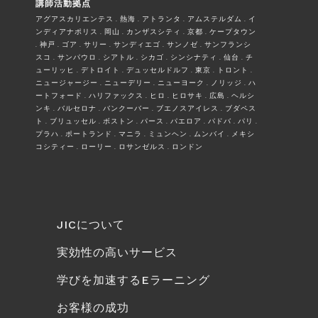
講師活動拠点
アグアスカリエンテス . 熱海 . アトランタ . アムステルダム . イ
ンディアナポリス . 岡山 . カンザスシティ . 京都 . ケープタウン
. 神戸 . ゴア . サリー . サンディエゴ . サンノゼ . サンフランシ
スコ . サンパウロ . シアトル . シカゴ . シンシナティ . 仙台 . チ
ューリッヒ . デトロイト . デュッセルドルフ . 東京 . トロント .
ニュージャージー . ニューデリー . ニューヨーク . ノリッジ . ハ
ートフォード . ハリファックス . ヒロ . ヒロサキ . 広島 . ヘルシ
ンキ . バルセロナ . バンクーバー . ブエノスアイレス . ブダペス
ト . ブリュッセル . ボストン . パース . パエロア . パドバ . パリ .
プラハ . ポートランド . マニラ . ミュンヘン . ムンバイ . メキシ
コシティー . ローリー . ロサンゼルス . ロンドン
JICについて
実効性の高いサービス
学びを加速するEラーニング
お客様の成功