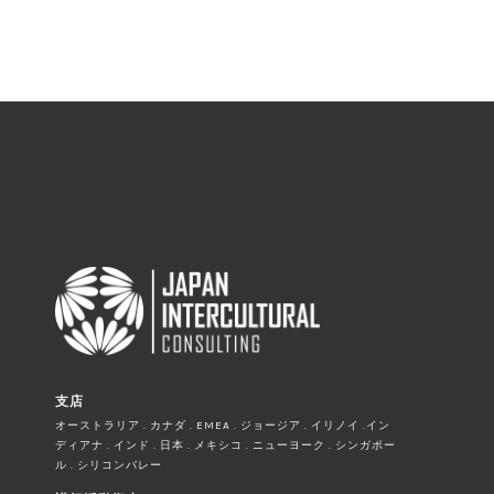
支店
オーストラリア . カナダ . EMEA . ジョージア . イリノイ .イン
ディアナ . インド . 日本 . メキシコ . ニューヨーク . シンガポー
ル . シリコンバレー