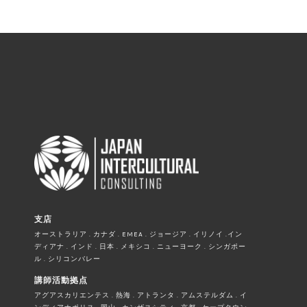
支店
オーストラリア . カナダ . EMEA . ジョージア . イリノイ .イン
ディアナ . インド . 日本 . メキシコ . ニューヨーク . シンガポー
ル . シリコンバレー
講師活動拠点
アグアスカリエンテス . 熱海 . アトランタ . アムステルダム . イ