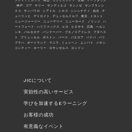
ンディアナポリス . 岡山 . カンザスシティ . 京都 . ケープタウン
. 神戸 . ゴア . サリー . サンディエゴ . サンノゼ . サンフランシ
スコ . サンパウロ . シアトル . シカゴ . シンシナティ . 仙台 . チ
ューリッヒ . デトロイト . デュッセルドルフ . 東京 . トロント .
ニュージャージー . ニューデリー . ニューヨーク . ノリッジ . ハ
ートフォード . ハリファックス . ヒロ . ヒロサキ . 広島 . ヘルシ
ンキ . バルセロナ . バンクーバー . ブエノスアイレス . ブダペス
ト . ブリュッセル . ボストン . パース . パエロア . パドバ . パリ .
プラハ . ポートランド . マニラ . ミュンヘン . ムンバイ . メキシ
コシティー . ローリー . ロサンゼルス . ロンドン
JICについて
実効性の高いサービス
学びを加速するEラーニング
お客様の成功
有意義なイベント