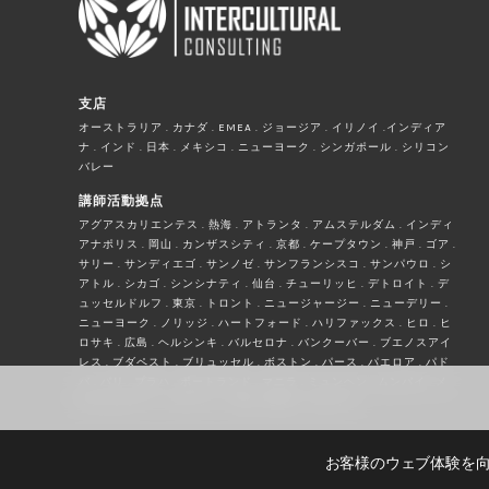
支店
オーストラリア . カナダ . EMEA . ジョージア . イリノイ .インディア
ナ . インド . 日本 . メキシコ . ニューヨーク . シンガポール . シリコン
バレー
講師活動拠点
アグアスカリエンテス . 熱海 . アトランタ . アムステルダム . インディ
アナポリス . 岡山 . カンザスシティ . 京都 . ケープタウン . 神戸 . ゴア .
サリー . サンディエゴ . サンノゼ . サンフランシスコ . サンパウロ . シ
アトル . シカゴ . シンシナティ . 仙台 . チューリッヒ . デトロイト . デ
ュッセルドルフ . 東京 . トロント . ニュージャージー . ニューデリー .
ニューヨーク . ノリッジ . ハートフォード . ハリファックス . ヒロ . ヒ
ロサキ . 広島 . ヘルシンキ . バルセロナ . バンクーバー . ブエノスアイ
レス . ブダペスト . ブリュッセル . ボストン . パース . パエロア . パド
バ . パリ . プラハ . ポートランド . マニラ . ミュンヘン . ムンバイ . メ
キシコシティー . ローリー . ロサンゼルス . ロンドン
お客様のウェブ体験を向