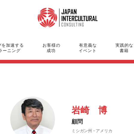
びを加速する
お客様の
有意義な
実践的な
ラーニング
成功
イベント
書籍
岩崎 博
顧問
ミシガン州 – アメリカ