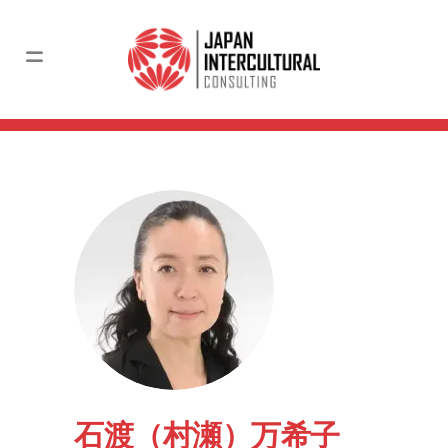
石渡（村瀬）万希子