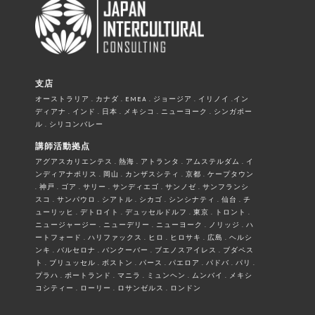
支店
オーストラリア . カナダ . EMEA . ジョージア . イリノイ .イン
ディアナ . インド . 日本 . メキシコ . ニューヨーク . シンガポー
ル . シリコンバレー
講師活動拠点
アグアスカリエンテス . 熱海 . アトランタ . アムステルダム . イ
ンディアナポリス . 岡山 . カンザスシティ . 京都 . ケープタウン
. 神戸 . ゴア . サリー . サンディエゴ . サンノゼ . サンフランシ
スコ . サンパウロ . シアトル . シカゴ . シンシナティ . 仙台 . チ
ューリッヒ . デトロイト . デュッセルドルフ . 東京 . トロント .
ニュージャージー . ニューデリー . ニューヨーク . ノリッジ . ハ
ートフォード . ハリファックス . ヒロ . ヒロサキ . 広島 . ヘルシ
ンキ . バルセロナ . バンクーバー . ブエノスアイレス . ブダペス
ト . ブリュッセル . ボストン . パース . パエロア . パドバ . パリ .
プラハ . ポートランド . マニラ . ミュンヘン . ムンバイ . メキシ
コシティー . ローリー . ロサンゼルス . ロンドン