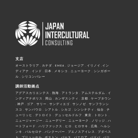
支店
オーストラリア . カナダ . EMEA . ジョージア . イリノイ .イン
ディアナ . インド . 日本 . メキシコ . ニューヨーク . シンガポー
ル . シリコンバレー
講師活動拠点
アグアスカリエンテス . 熱海 . アトランタ . アムステルダム . イ
ンディアナポリス . 岡山 . カンザスシティ . 京都 . ケープタウン
. 神戸 . ゴア . サリー . サンディエゴ . サンノゼ . サンフランシ
スコ . サンパウロ . シアトル . シカゴ . シンシナティ . 仙台 . チ
ューリッヒ . デトロイト . デュッセルドルフ . 東京 . トロント .
ニュージャージー . ニューデリー . ニューヨーク . ノリッジ . ハ
ートフォード . ハリファックス . ヒロ . ヒロサキ . 広島 . ヘルシ
ンキ . バルセロナ . バンクーバー . ブエノスアイレス . ブダペス
ト . ブリュッセル . ボストン . パース . パエロア . パドバ . パリ .