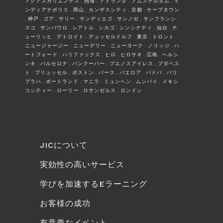
アグアスカリエンテス . 熱海 . アトランタ . アムステルダム . イ
ンディアナポリス . 岡山 . カンザスシティ . 京都 . ケープタウン
. 神戸 . ゴア . サリー . サンディエゴ . サンノゼ . サンフランシ
スコ . サンパウロ . シアトル . シカゴ . シンシナティ . 仙台 . チ
ューリッヒ . デトロイト . デュッセルドルフ . 東京 . トロント .
ニュージャージー . ニューデリー . ニューヨーク . ノリッジ . ハ
ートフォード . ハリファックス . ヒロ . ヒロサキ . 広島 . ヘルシ
ンキ . バルセロナ . バンクーバー . ブエノスアイレス . ブダペス
ト . ブリュッセル . ボストン . パース . パエロア . パドバ . パリ .
プラハ . ポートランド . マニラ . ミュンヘン . ムンバイ . メキシ
コシティー . ローリー . ロサンゼルス . ロンドン
JICについて
実効性の高いサービス
学びを加速するEラーニング
お客様の成功
有意義なイベント