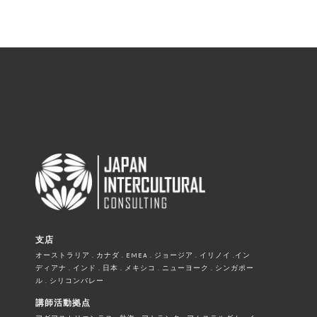
支店
オーストラリア . カナダ . EMEA . ジョージア . イリノイ .イン
ディアナ . インド . 日本 . メキシコ . ニューヨーク . シンガポー
ル . シリコンバレー
講師活動拠点