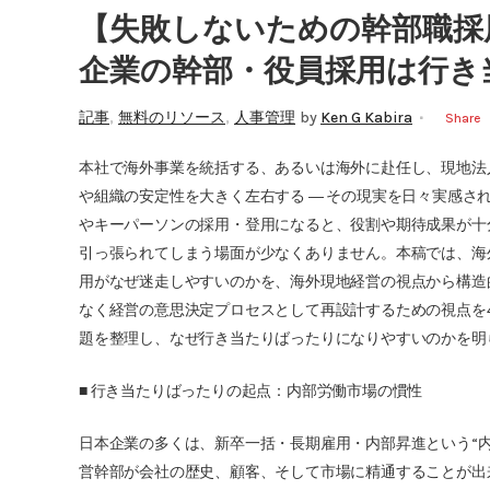
【失敗しないための幹部職採
企業の幹部・役員採用は行き
,
,
記事
無料のリソース
人事管理
by
Ken G Kabira
Share
本社で海外事業を統括する、あるいは海外に赴任し、現地法
や組織の安定性を大きく左右する ― その現実を日々実感さ
やキーパーソンの採用・登用になると、役割や期待成果が十
引っ張られてしまう場面が少なくありません。本稿では、海
用がなぜ迷走しやすいのかを、海外現地経営の視点から構造
なく経営の意思決定プロセスとして再設計するための視点を
題を整理し、なぜ行き当たりばったりになりやすいのかを明
■ 行き当たりばったりの起点：内部労働市場の慣性
日本企業の多くは、新卒一括・長期雇用・内部昇進という“
営幹部が会社の歴史、顧客、そして市場に精通することが出