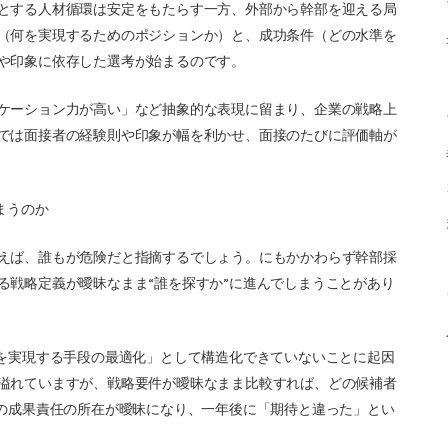
とする人材循環は安定をもたらす一方、外部から幹部を迎える局
（何を実現するためのポジションか）と、成功条件（どの水準を
や印象に依存した選考が始まるのです。
ケーション力が高い」など抽象的な表現に留まり、企業の戦略上
では面接者の経験則や印象が幅を利かせ、面接のたびに評価軸が
まうのか
えば、誰もが危険だと指摘するでしょう。にもかかわらず幹部採
る戦略定義が曖昧なまま“誰を探すか”に進んでしまうことがあり
略を実現する手段の最適化」として構造化できていないことに起因
溢れていますが、戦略要件が曖昧なまま比較すれば、どの候補者
後の成果責任の所在が曖昧になり、一年後に「期待と違った」とい