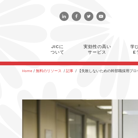
JICに
実効性の高い
学
ついて
サービス
E
Home
/
無料のリソース
/
記事
/
【失敗しないための幹部職採用プロ