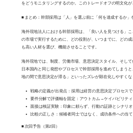
をどうモニタリングするのか。このトレードオフの明文化が
■ まとめ：幹部採用は「人」を選ぶ前に「何を達成するか」
海外現地法人における幹部採用は、「良い人を見つける」こ
の市場で実行するために、どの役割が、いつまでに、どの成
も高い人材を選び、機能させることです。
海外現地では、制度、労働市場、意思決定スタイル、そして
日本国内と同じ発想やプロセスで幹部採用を進めてしまうと
地の間で意思決定が滞る」といったズレが顕在化しやすくな
戦略の定義が出発点：採用は経営の意思決定プロセスで
要件分解で評価軸を固定：アウトカム→ケイパビリティ
面接は検証実験：印象に頼らず、行動の証跡とシナリオ
比較の正しさ：候補者同士ではなく、成功条件への当て
■ 次回予告（第2回）