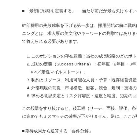
■ 「最初に戦略を定義する」──当たり前だが最も欠けやすい
幹部採用の失敗確率を下げる第一歩は、採用開始の前に戦略
ニングとは、求人票の美文化やキーワードの列挙ではありま
て答えられる必要があります。
このポジションの存在意義：当社の成長戦略のどのボト
成功の定義（Success Criteria）：初年度・2
KPI／定性マイルストーン）。
制約とリソース：利用可能な人員・予算・既存経営資産
外部環境の前提：市場構造、顧客、競合、規制・技術の
求める意思決定とリスク許容度：速度と精度、短期の回
この段階をすり抜けると、後工程（サーチ、面接、評価、条
に進めてもミスマッチの確率が下がりません。逆に、ここが
■ 期待成果から逆算する「要件分解」