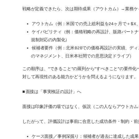
戦略が定義できたら、次は期待成果（アウトカム）→業務ケ
アウトカム（例：米国での売上総利益を24ヶ月で＋$X
ケイパビリティ（例：価格戦略の再設計、販路パートナ
規制対応の内製化）
候補者要件（例：北米B2Bでの価格再設計の実績、デ
のマネジメント、日米本社間での意思決定ドライブ）
この順序は、“できること”の羅列から“すべきこと”の要件
対して再現性のある能力かどうかを問えるようになります。
■ 面接は「事実検証の設計」へ
面接は印象評価の場ではなく、仮説（この人ならアウトカム
したがって、評価設計は事前に合意した成功条件・制約・前
ケース面接／事例深掘り：候補者が過去に達成した成果