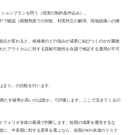
クションプランを問う（現実の制約条件込み）。
跡”で確認（困難局面での対処、利害対立の解消、現地組織への権
観点が変わると、候補者のどの強みが成果に結びつくのかが霧散
れたアウトカムに対する貢献可能性を合議で検証する運用が不可
はまり」の比較を行います。
を満たす確率が高いのは誰か」で評価します。ここで活きてくるの
トフォリオ全体の最適で判断します。短期の成果を優先するな
逆に、中長期に利する変革を選ぶなら、短期のKPI未達のリスク