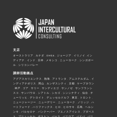
支店
オーストラリア . カナダ . EMEA . ジョージア . イリノイ .イン
ディアナ . インド . 日本 . メキシコ . ニューヨーク . シンガポー
ル . シリコンバレー
講師活動拠点
アグアスカリエンテス . 熱海 . アトランタ . アムステルダム . イ
ンディアナポリス . 岡山 . カンザスシティ . 京都 . ケープタウン
. 神戸 . ゴア . サリー . サンディエゴ . サンノゼ . サンフランシ
スコ . サンパウロ . シアトル . シカゴ . シンシナティ . 仙台 . チ
ューリッヒ . デトロイト . デュッセルドルフ . 東京 . トロント .
ニュージャージー . ニューデリー . ニューヨーク . ノリッジ . ハ
ートフォード . ハリファックス . ヒロ . ヒロサキ . 広島 . ヘルシ
ンキ . バルセロナ . バンクーバー . ブエノスアイレス . ブダペス
ト . ブリュッセル . ボストン . パース . パエロア . パドバ . パリ .