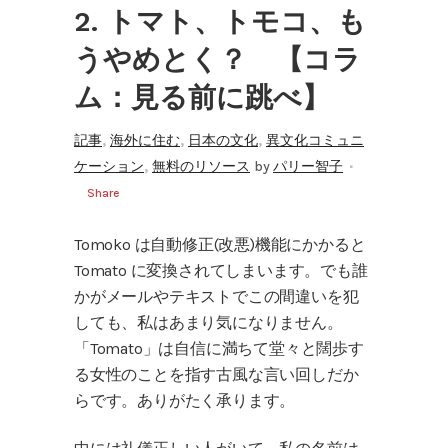
2. トマト、トモコ、も
うやめとく？ 【コラ
ム：見る前に跳べ】
,
,
,
記事
海外に住む
日本の文化
異文化コミュニ
,
ケーション
無料のリソース
by
パリー智子
Share
Tomoko は自動修正(改悪)機能にかかると
Tomato に変換されてしまいます。でも誰
かがメールやテキストでこの間違いを犯
しても、私はあまり気になりません。
「Tomato」は自信に満ちて堂々と闊歩す
る女性のことを指す古風な言い回しだか
らです。ありがたく承ります。