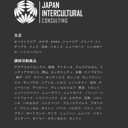
支店
オーストラリア . カナダ . EMEA . ジョージア . イリノイ .イン
ディアナ . インド . 日本 . メキシコ . ニューヨーク . シンガポー
ル . シリコンバレー
講師活動拠点
アグアスカリエンテス . 熱海 . アトランタ . アムステルダム . イ
ンディアナポリス . 岡山 . カンザスシティ . 京都 . ケープタウン
. 神戸 . ゴア . サリー . サンディエゴ . サンノゼ . サンフランシ
スコ . サンパウロ . シアトル . シカゴ . シンシナティ . 仙台 . チ
ューリッヒ . デトロイト . デュッセルドルフ . 東京 . トロント .
ニュージャージー . ニューデリー . ニューヨーク . ノリッジ . ハ
ートフォード . ハリファックス . ヒロ . ヒロサキ . 広島 . ヘルシ
ンキ . バルセロナ . バンクーバー . ブエノスアイレス . ブダペス
ト . ブリュッセル . ボストン . パース . パエロア . パドバ . パリ .
プラハ . ポートランド . マニラ . ミュンヘン . ムンバイ . メキシ
コシティー . ローリー . ロサンゼルス . ロンドン