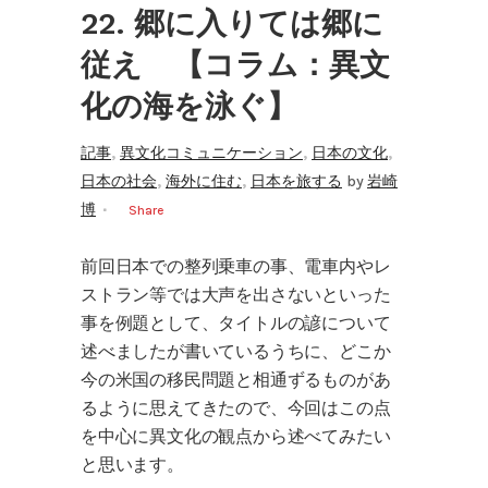
22. 郷に入りては郷に
従え 【コラム：異文
化の海を泳ぐ】
,
,
,
記事
異文化コミュニケーション
日本の文化
,
,
日本の社会
海外に住む
日本を旅する
by
岩崎
博
Share
前回日本での整列乗車の事、電車内やレ
ストラン等では大声を出さないといった
事を例題として、タイトルの諺について
述べましたが書いているうちに、どこか
今の米国の移民問題と相通ずるものがあ
るように思えてきたので、今回はこの点
を中心に異文化の観点から述べてみたい
と思います。