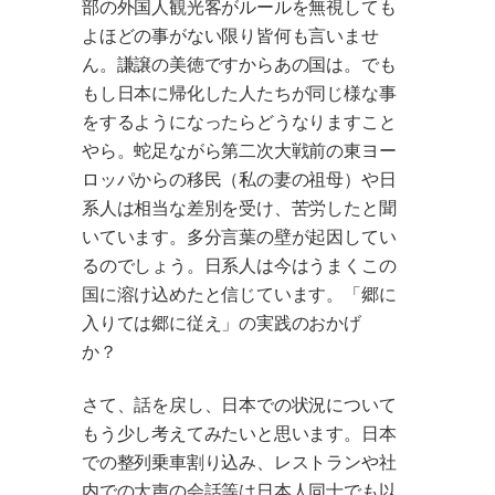
部の外国人観光客がルールを無視しても
よほどの事がない限り皆何も言いませ
ん。謙譲の美徳ですからあの国は。でも
もし日本に帰化した人たちが同じ様な事
をするようになったらどうなりますこと
やら。蛇足ながら第二次大戦前の東ヨー
ロッパからの移民（私の妻の祖母）や日
系人は相当な差別を受け、苦労したと聞
いています。多分言葉の壁が起因してい
るのでしょう。日系人は今はうまくこの
国に溶け込めたと信じています。「郷に
入りては郷に従え」の実践のおかげ
か？
さて、話を戻し、日本での状況について
もう少し考えてみたいと思います。日本
での整列乗車割り込み、レストランや社
内での大声の会話等は日本人同士でも以