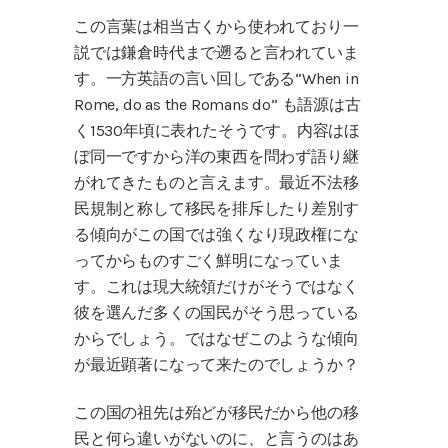
この言葉は相当古くから使われており一
説では鎌倉時代まで遡ると言われていま
す。一方英語の言い回しである“When in
Rome, do as the Romans do” も語源は古
く1530年頃に表れたそうです。内容はほ
ぼ同一ですから洋の東西を問わず語り継
がれてきたものと言えます。最近不法移
民規制と称して移民を排斥したり差別す
る傾向がこの国では強くなり現政権にな
ってからものすごく鮮明になっていま
す。これは現大統領だけがそうではなく
彼を選んだ多くの国民がそう思っている
からでしょう。ではなぜこのような傾向
が最近顕著になって来たのでしょうか？
この国の祖先は殆どが移民だから他の移
民と何ら違いがないのに、と言うのはあ