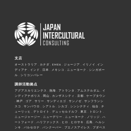
支店
オーストラリア . カナダ . EMEA . ジョージア . イリノイ .イン
ディアナ . インド . 日本 . メキシコ . ニューヨーク . シンガポー
ル . シリコンバレー
講師活動拠点
アグアスカリエンテス . 熱海 . アトランタ . アムステルダム . イ
ンディアナポリス . 岡山 . カンザスシティ . 京都 . ケープタウン
. 神戸 . ゴア . サリー . サンディエゴ . サンノゼ . サンフランシ
スコ . サンパウロ . シアトル . シカゴ . シンシナティ . 仙台 . チ
ューリッヒ . デトロイト . デュッセルドルフ . 東京 . トロント .
ニュージャージー . ニューデリー . ニューヨーク . ノリッジ . ハ
ートフォード . ハリファックス . ヒロ . ヒロサキ . 広島 . ヘルシ
ンキ . バルセロナ . バンクーバー . ブエノスアイレス . ブダペス