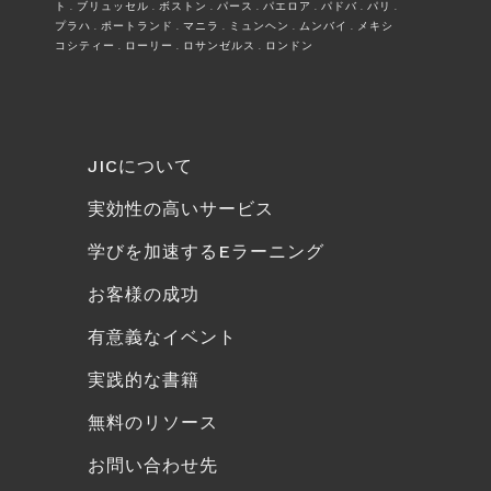
ト . ブリュッセル . ボストン . パース . パエロア . パドバ . パリ .
プラハ . ポートランド . マニラ . ミュンヘン . ムンバイ . メキシ
コシティー . ローリー . ロサンゼルス . ロンドン
JICについて
実効性の高いサービス
学びを加速するEラーニング
お客様の成功
有意義なイベント
実践的な書籍
無料のリソース
お問い合わせ先