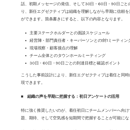
話、初期メッセージの発信、そして30日・60日・90日ご
り、新任エグゼクティブは組織を理解しながら早期に信頼を
ができます。箇条書きにすると、以下の内容となります。
主要ステークホルダーとの面談スケジュール
経営陣・部門責任者・キーパーソンとの1対1ミーティン
現場視察・顧客接点の理解
チーム全体とのタウンホールミーティング
30日・60日・90日ごとの到達目標と確認ポイント
こうした事前設計により、新任エグゼクティブは着任と同時
現できます。
■
組織の声を早期に把握する：初日アンケートの活用
特に強く推奨したいのが、着任初日にチームメンバーへ向け
題、期待、そして空気感を短期間で把握することが可能にな