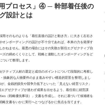
プロセス」④ ─ 幹部着任後の
グ設計とは
採用そのものよりも「着任直後の設計と動き方」に大きく左右さ
やオンボーディングの設計が不十分であれば、本来の力を発揮す
しかねません。最悪の場合にはその失敗が新任エグゼクティブ自
ーズの締めくくりとして、戦略と連動したオンボーディングをど
について整理します。
ゼクティブ人材の選定と成功のポイントについて段階的に考察し
き・抽象的な人物要件のまま進みやすい構造的背景を整理しまし
体が、金銭的損失や競争力低下といった「見えない経営リスク」
任エグゼクティブが迷わず成果を出せるよう、着任前に経営課
riorities（戦略優先事項）」文書を作成し、それに基づいて候補者を
戦略文書をいかに実行へとつなげるかに焦点を当てます。