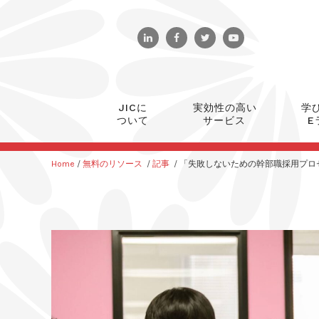
JICに
実効性の高い
学
ついて
サービス
E
Home
/
無料のリソース
/
記事
/
「失敗しないための幹部職採用プロ