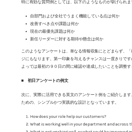
特に有効な質問例としては、以下のようなものが挙げられま
自部門および全社でうまく機能している点は何か
改善すべき点や課題は何か
現在の最優先課題は何か
新任リーダーに対する期待や懸念は何か
このようなアンケートは、単なる情報収集にとどまらず、「
ジにもなります。第一印象を与えるチャンスは一度きりです
よっては最初の９０日の間に確認や達成したいことを調整す
■
初日アンケートの例文
次に、実際に活用できる英文のアンケート例をご紹介します
ための、シンプルかつ実践的な設計となっています。
How does your role help our customers?
What is working well in your department and across
What is not working well, or what could be improved