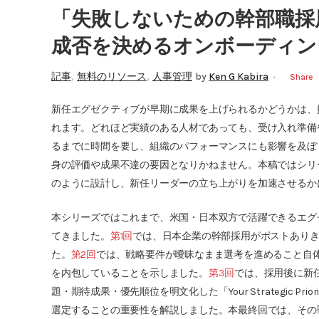
「失敗しないための幹部職採用
成否を決めるオンボーディン
,
,
記事
無料のリソース
人事管理
by
Ken G Kabira
Share
新任エグゼクティブが早期に成果を上げられるかどうかは、
れます。どれほど実績のある人材であっても、受け入れ準備
るまでに時間を要し、組織のパフォーマンスにも影響を及ぼ
身の評価や成果不達の要因となりかねません。本稿ではシリ
のように設計し、新任リーダーの立ち上がりを加速させるか
本シリーズではこれまで、米国・日本双方で活躍できるエグ
てきました。
第1回
では、日本企業の幹部採用がポストあり
た。
第2回
では、戦略要件が曖昧なまま選考を進めること自
を内包していることを示しました。
第3回
では、採用後に新
題・期待成果・優先順位を明文化した「Your Strategic P
選定することの重要性を解説しました。本最終回では、その