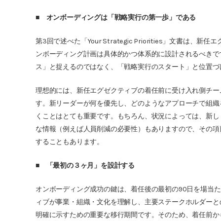
■
オンボーディングは「戦略実行の第一歩」である
第3回で述べた「Your Strategic Priorities」
ンボーディング計画は具体的かつ体系的に設計されるべきで
ス」と捉えるのではなく、「戦略実行のスタート」と位置づ
理想的には、新任エグゼクティブの着任前に受け入れ側チー
す。新リーダーが何を優先し、どのようなアプローチで組織
くことはとても重要です。もちろん、状況によっては、新し
な情報（例えば人員削減の必要性）もありますので、その項
することもあります。
■
「最初の３ヶ月」を設計する
オンボーディング成功の鍵は、着任後の最初の90日を場当
ィブが事業・組織・文化を理解し、主要ステークホルダーと
明確に示すための重要な移行期間です。そのため、着任前か