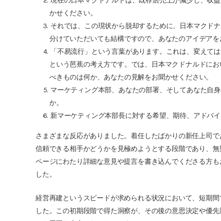
現在の日本マクドナルドは、既存店売上が減少し、収益
かせください。
それでは、この現状から脱却するために、日本マクドナ
分けていただいても結構ですので、あなたのアイデアを
「不易流行」という言葉があります。これは、変えては
という芭蕉の考え方です。では、日本マクドナルドにお
べきものは何か、あなたの見解をお聞かせください。
マーケティング本部、あなたの部署、そしてあなた自身
か。
新マーケティング本部長に対する希望、期待、アドバイ
さまざまな反応がありました。着任したばかりの新任上司で
信頼できる相手かどうかを見極めようとする段階であり、無
ページにわたり詳細な意見や提言を書き込んでくださる方も
した。
経営再建というスピードが求められる状況において、短期間
した。この初期段階で得た洞察が、その後の意思決定や優先