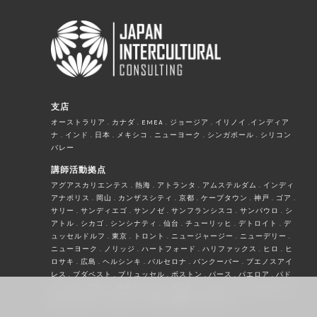
支店
オーストラリア . カナダ . EMEA . ジョージア . イリノイ .インディア
ナ . インド . 日本 . メキシコ . ニューヨーク . シンガポール . シリコン
バレー
講師活動拠点
アグアスカリエンテス . 熱海 . アトランタ . アムステルダム . インディ
アナポリス . 岡山 . カンザスシティ . 京都 . ケープタウン . 神戸 . ゴア .
サリー . サンディエゴ . サンノゼ . サンフランシスコ . サンパウロ . シ
アトル . シカゴ . シンシナティ . 仙台 . チューリッヒ . デトロイト . デ
ュッセルドルフ . 東京 . トロント . ニュージャージー . ニューデリー .
ニューヨーク . ノリッジ . ハートフォード . ハリファックス . ヒロ . ヒ
ロサキ . 広島 . ヘルシンキ . バルセロナ . バンクーバー . ブエノスアイ
レス . ブダペスト . ブリュッセル . ボストン . パース . パエロア . パド
バ . パリ . プラハ . ポートランド . マニラ . ミュンヘン . ムンバイ . メ
キシコシティー . ローリー . ロサンゼルス . ロンドン