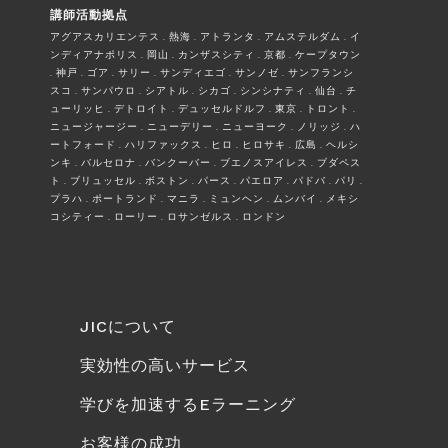
講師活動拠点
アグアスカリエンテス . 熱海 . アトランタ . アムステルダム . イ
ンディアナポリス . 岡山 . カンザスシティ . 京都 . ケープタウン
. 神戸 . ゴア . サリー . サンディエゴ . サンノゼ . サンフランシ
スコ . サンパウロ . シアトル . シカゴ . シンシナティ . 仙台 . チ
ューリッヒ . デトロイト . デュッセルドルフ . 東京 . トロント .
ニュージャージー . ニューデリー . ニューヨーク . ノリッジ . ハ
ートフォード . ハリファックス . ヒロ . ヒロサキ . 広島 . ヘルシ
ンキ . バルセロナ . バンクーバー . ブエノスアイレス . ブダペス
ト . ブリュッセル . ボストン . パース . パエロア . パドバ . パリ .
プラハ . ポートランド . マニラ . ミュンヘン . ムンバイ . メキシ
コシティー . ローリー . ロサンゼルス . ロンドン
JICについて
実効性の高いサービス
学びを加速するEラーニング
お客様の成功