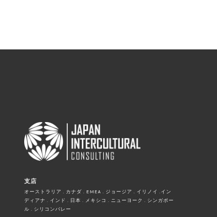
支店
オーストラリア . カナダ . EMEA . ジョージア . イリノイ .イン
ディアナ . インド . 日本 . メキシコ . ニューヨーク . シンガポー
ル . シリコンバレー