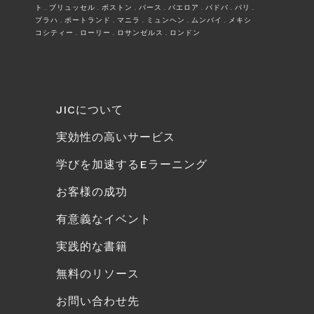
ト . ブリュッセル . ボストン . パース . パエロア . パドバ . パリ .
プラハ . ポートランド . マニラ . ミュンヘン . ムンバイ . メキシ
コシティー . ローリー . ロサンゼルス . ロンドン
JICについて
実効性の高いサービス
学びを加速するEラーニング
お客様の成功
有意義なイベント
実践的な書籍
無料のリソース
お問い合わせ先