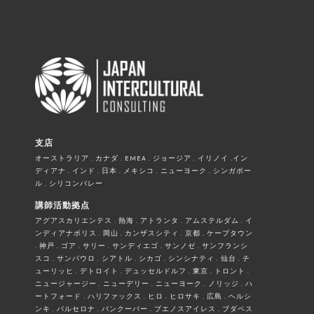
支店
オーストラリア . カナダ . EMEA . ジョージア . イリノイ .イン
ディアナ . インド . 日本 . メキシコ . ニューヨーク . シンガポー
ル . シリコンバレー
講師活動拠点
アグアスカリエンテス . 熱海 . アトランタ . アムステルダム . イ
ンディアナポリス . 岡山 . カンザスシティ . 京都 . ケープタウン
. 神戸 . ゴア . サリー . サンディエゴ . サンノゼ . サンフランシ
スコ . サンパウロ . シアトル . シカゴ . シンシナティ . 仙台 . チ
ューリッヒ . デトロイト . デュッセルドルフ . 東京 . トロント .
ニュージャージー . ニューデリー . ニューヨーク . ノリッジ . ハ
ートフォード . ハリファックス . ヒロ . ヒロサキ . 広島 . ヘルシ
ンキ . バルセロナ . バンクーバー . ブエノスアイレス . ブダペス