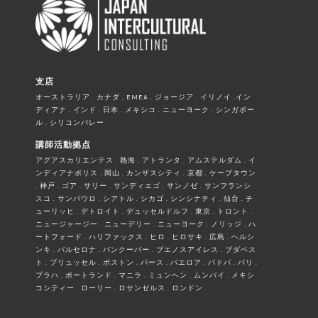
支店
オーストラリア . カナダ . EMEA . ジョージア . イリノイ .イン
ディアナ . インド . 日本 . メキシコ . ニューヨーク . シンガポー
ル . シリコンバレー
講師活動拠点
アグアスカリエンテス . 熱海 . アトランタ . アムステルダム . イ
ンディアナポリス . 岡山 . カンザスシティ . 京都 . ケープタウン
. 神戸 . ゴア . サリー . サンディエゴ . サンノゼ . サンフランシ
スコ . サンパウロ . シアトル . シカゴ . シンシナティ . 仙台 . チ
ューリッヒ . デトロイト . デュッセルドルフ . 東京 . トロント .
ニュージャージー . ニューデリー . ニューヨーク . ノリッジ . ハ
ートフォード . ハリファックス . ヒロ . ヒロサキ . 広島 . ヘルシ
ンキ . バルセロナ . バンクーバー . ブエノスアイレス . ブダペス
ト . ブリュッセル . ボストン . パース . パエロア . パドバ . パリ .
プラハ . ポートランド . マニラ . ミュンヘン . ムンバイ . メキシ
コシティー . ローリー . ロサンゼルス . ロンドン