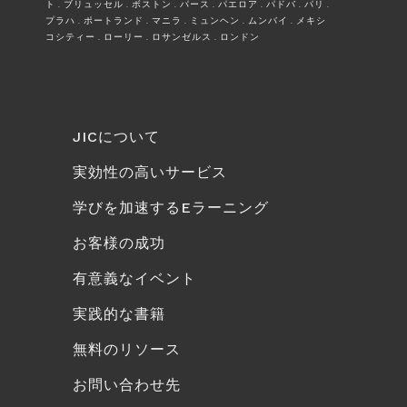
ト . ブリュッセル . ボストン . パース . パエロア . パドバ . パリ .
プラハ . ポートランド . マニラ . ミュンヘン . ムンバイ . メキシ
コシティー . ローリー . ロサンゼルス . ロンドン
JICについて
実効性の高いサービス
学びを加速するEラーニング
お客様の成功
有意義なイベント
実践的な書籍
無料のリソース
お問い合わせ先