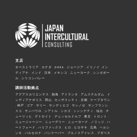
支店
オーストラリア . カナダ . EMEA . ジョージア . イリノイ .イン
ディアナ . インド . 日本 . メキシコ . ニューヨーク . シンガポー
ル . シリコンバレー
講師活動拠点
アグアスカリエンテス . 熱海 . アトランタ . アムステルダム . イ
ンディアナポリス . 岡山 . カンザスシティ . 京都 . ケープタウン
. 神戸 . ゴア . サリー . サンディエゴ . サンノゼ . サンフランシ
スコ . サンパウロ . シアトル . シカゴ . シンシナティ . 仙台 . チ
ューリッヒ . デトロイト . デュッセルドルフ . 東京 . トロント .
ニュージャージー . ニューデリー . ニューヨーク . ノリッジ . ハ
ートフォード . ハリファックス . ヒロ . ヒロサキ . 広島 . ヘルシ
ンキ . バルセロナ . バンクーバー . ブエノスアイレス . ブダペス