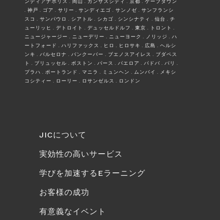
ンディアナポリス . 岡山 . カンザスシティ . 京都 . ケープタウン
. 神戸 . ゴア . サリー . サンディエゴ . サンノゼ . サンフランシ
スコ . サンパウロ . シアトル . シカゴ . シンシナティ . 仙台 . チ
ューリッヒ . デトロイト . デュッセルドルフ . 東京 . トロント .
ニュージャージー . ニューデリー . ニューヨーク . ノリッジ . ハ
ートフォード . ハリファックス . ヒロ . ヒロサキ . 広島 . ヘルシ
ンキ . バルセロナ . バンクーバー . ブエノスアイレス . ブダペス
ト . ブリュッセル . ボストン . パース . パエロア . パドバ . パリ .
プラハ . ポートランド . マニラ . ミュンヘン . ムンバイ . メキシ
コシティー . ローリー . ロサンゼルス . ロンドン
JICについて
実効性の高いサービス
学びを加速するEラーニング
お客様の成功
有意義なイベント