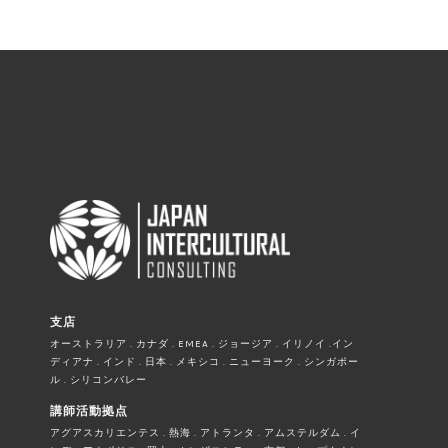
支店
オーストラリア . カナダ . EMEA . ジョージア . イリノイ .イン
ディアナ . インド . 日本 . メキシコ . ニューヨーク . シンガポー
ル . シリコンバレー
講師活動拠点
アグアスカリエンテス . 熱海 . アトランタ . アムステルダム . イ