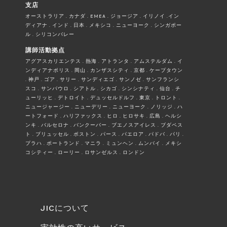
支店
オーストラリア . カナダ . EMEA . ジョージア . イリノイ .イン
ディアナ . インド . 日本 . メキシコ . ニューヨーク . シンガポー
ル . シリコンバレー
講師活動拠点
アグアスカリエンテス . 熱海 . アトランタ . アムステルダム . イ
ンディアナポリス . 岡山 . カンザスシティ . 京都 . ケープタウン
. 神戸 . ゴア . サリー . サンディエゴ . サンノゼ . サンフランシ
スコ . サンパウロ . シアトル . シカゴ . シンシナティ . 仙台 . チ
ューリッヒ . デトロイト . デュッセルドルフ . 東京 . トロント .
ニュージャージー . ニューデリー . ニューヨーク . ノリッジ . ハ
ートフォード . ハリファックス . ヒロ . ヒロサキ . 広島 . ヘルシ
ンキ . バルセロナ . バンクーバー . ブエノスアイレス . ブダペス
ト . ブリュッセル . ボストン . パース . パエロア . パドバ . パリ .
プラハ . ポートランド . マニラ . ミュンヘン . ムンバイ . メキシ
コシティー . ローリー . ロサンゼルス . ロンドン
JICについて