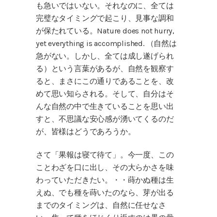
も急いではいない。それなのに、全ては
完璧なタイミングで起こり、見事な調和
が保たれている。Nature does not hurry,
yet everything is accomplished. （自然は
急がない。しかし、全ては成し遂げられ
る）という言葉があるが、自然を観察す
ると、まさにこの通りであることを、改
めて思い知らされる。そして、自分はそ
んな自然の中で生きていることを思い出
すと、不思議な安心感が湧いてくるのだ
が、皆様はどうであろうか。
さて「果報は寝て待て」。今一度、この
ことわざを口に出し、その大らかさを味
わっていただきたい。・・蒔かぬ種は生
えぬ、でも種を蒔いたのなら、芽が出る
までのタイミングは、自然に任せなさ