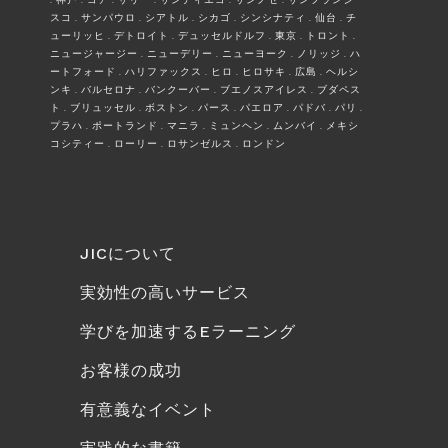
. 神戸 . ゴア . サリー . サンディエゴ . サンノゼ . サンフランシ
スコ . サンパウロ . シアトル . シカゴ . シンシナティ . 仙台 . チ
ューリッヒ . デトロイト . デュッセルドルフ . 東京 . トロント .
ニュージャージー . ニューデリー . ニューヨーク . ノリッジ . ハ
ートフォード . ハリファックス . ヒロ . ヒロサキ . 広島 . ヘルシ
ンキ . バルセロナ . バンクーバー . ブエノスアイレス . ブダペス
ト . ブリュッセル . ボストン . パース . パエロア . パドバ . パリ .
プラハ . ポートランド . マニラ . ミュンヘン . ムンバイ . メキシ
コシティー . ローリー . ロサンゼルス . ロンドン
JICについて
実効性の高いサービス
学びを加速するEラーニング
お客様の成功
有意義なイベント