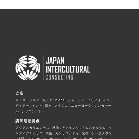
支店
オーストラリア . カナダ . EMEA . ジョージア . イリノイ .イン
ディアナ . インド . 日本 . メキシコ . ニューヨーク . シンガポー
ル . シリコンバレー
講師活動拠点
アグアスカリエンテス . 熱海 . アトランタ . アムステルダム . イ
ンディアナポリス . 岡山 . カンザスシティ . 京都 . ケープタウン