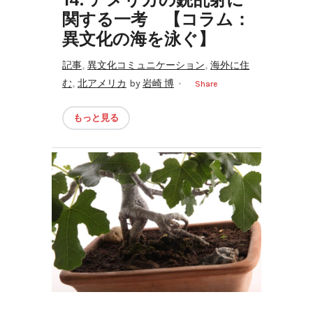
関する一考 【コラム：
異文化の海を泳ぐ】
,
,
記事
異文化コミュニケーション
海外に住
,
む
北アメリカ
by
岩崎 博
Share
もっと見る