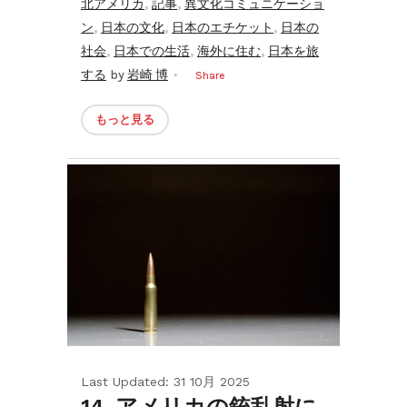
,
,
北アメリカ
記事
異文化コミュニケーショ
,
,
,
ン
日本の文化
日本のエチケット
日本の
,
,
,
社会
日本での生活
海外に住む
日本を旅
する
by
岩崎 博
Share
もっと見る
Last Updated: 31 10月 2025
14. アメリカの銃乱射に