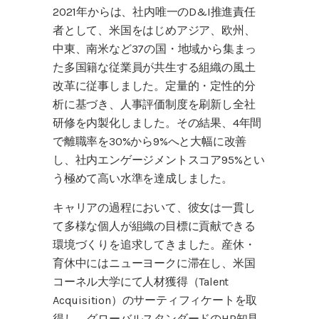
2021年からは、社内唯一のD&I推進責任
者として、米国をはじめアジア、欧州、
中東、南米など37の国・地域から集まっ
た多国籍な従業員が共生する組織の風土
改革に従事しました。定量的・定性的分
析に基づき、人事評価制度を刷新し全社
研修を内製化しました。その結果、4年間
で離職率を30%から9%へと大幅に改善
し、社内エンゲージメントスコア95%とい
う極めて高い水準を達成しました。
キャリアの過程において、彼女は一貫し
て多様な個人が組織の目標に貢献できる
環境づくりを追求してきました。産休・
育休中にはニューヨークに滞在し、米国
コーネル大学にて人材獲得（Talent
Acquisition）のサーティフィケートを取
得し、グローバルスタンダードのHR知見