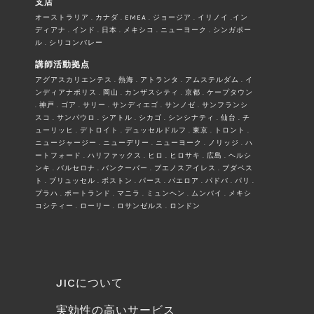
支店
オーストラリア . カナダ . EMEA . ジョージア . イリノイ .イン
ディアナ . インド . 日本 . メキシコ . ニューヨーク . シンガポー
ル . シリコンバレー
講師活動拠点
アグアスカリエンテス . 熱海 . アトランタ . アムステルダム . イ
ンディアナポリス . 岡山 . カンザスシティ . 京都 . ケープタウン
. 神戸 . ゴア . サリー . サンディエゴ . サンノゼ . サンフランシ
スコ . サンパウロ . シアトル . シカゴ . シンシナティ . 仙台 . チ
ューリッヒ . デトロイト . デュッセルドルフ . 東京 . トロント .
ニュージャージー . ニューデリー . ニューヨーク . ノリッジ . ハ
ートフォード . ハリファックス . ヒロ . ヒロサキ . 広島 . ヘルシ
ンキ . バルセロナ . バンクーバー . ブエノスアイレス . ブダペス
ト . ブリュッセル . ボストン . パース . パエロア . パドバ . パリ .
プラハ . ポートランド . マニラ . ミュンヘン . ムンバイ . メキシ
コシティー . ローリー . ロサンゼルス . ロンドン
JICについて
実効性の高いサービス