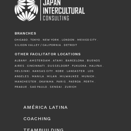
BRANCHES
CHICAGO . TOKYO . NEW YORK . LONDON . MEXICO CITY .
SILICON VALLEY / CALIFORNIA . DETROIT
OTHER FACILITATOR LOCATIONS
ALBANY . AMSTERDAM . ATAMI . BARCELONA . BUENOS
AIRES . CINCINNATI . DUSSELDORF . FUKUOKA . HALIFAX .
HELSINKI . KANSAS CITY . KOBE . LANCASTER . LOS
ANGELES . MANILA . MILAN . MILWAUKEE . MUNICH .
MANCHESTER . OKAYAMA . PARIS . PAEROA . PERTH .
PRAGUE . SAO PAULO . SENDAI . ZURICH
AMÉRICA LATINA
COACHING
TEAMBUILDING