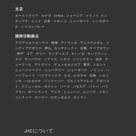
支店
オーストラリア . カナダ . EMEA . ジョージア . イリノイ .イン
ディアナ . インド . 日本 . メキシコ . ニューヨーク . シンガポー
ル . シリコンバレー
講師活動拠点
アグアスカリエンテス . 熱海 . アトランタ . アムステルダム . イ
ンディアナポリス . 岡山 . カンザスシティ . 京都 . ケープタウン
. 神戸 . ゴア . サリー . サンディエゴ . サンノゼ . サンフランシ
スコ . サンパウロ . シアトル . シカゴ . シンシナティ . 仙台 . チ
ューリッヒ . デトロイト . デュッセルドルフ . 東京 . トロント .
ニュージャージー . ニューデリー . ニューヨーク . ノリッジ . ハ
ートフォード . ハリファックス . ヒロ . ヒロサキ . 広島 . ヘルシ
ンキ . バルセロナ . バンクーバー . ブエノスアイレス . ブダペス
ト . ブリュッセル . ボストン . パース . パエロア . パドバ . パリ .
プラハ . ポートランド . マニラ . ミュンヘン . ムンバイ . メキシ
コシティー . ローリー . ロサンゼルス . ロンドン
JICについて