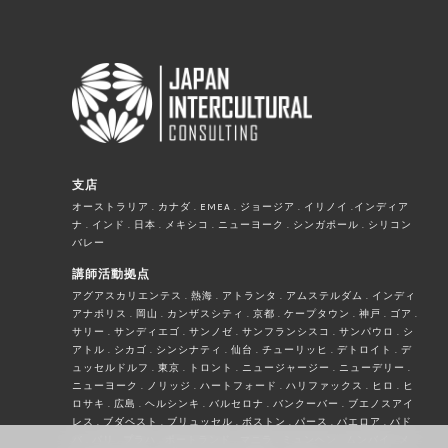
支店
オーストラリア . カナダ . EMEA . ジョージア . イリノイ .インディア
ナ . インド . 日本 . メキシコ . ニューヨーク . シンガポール . シリコン
バレー
講師活動拠点
アグアスカリエンテス . 熱海 . アトランタ . アムステルダム . インディ
アナポリス . 岡山 . カンザスシティ . 京都 . ケープタウン . 神戸 . ゴア .
サリー . サンディエゴ . サンノゼ . サンフランシスコ . サンパウロ . シ
アトル . シカゴ . シンシナティ . 仙台 . チューリッヒ . デトロイト . デ
ュッセルドルフ . 東京 . トロント . ニュージャージー . ニューデリー .
ニューヨーク . ノリッジ . ハートフォード . ハリファックス . ヒロ . ヒ
ロサキ . 広島 . ヘルシンキ . バルセロナ . バンクーバー . ブエノスアイ
レス . ブダペスト . ブリュッセル . ボストン . パース . パエロア . パド
バ . パリ . プラハ . ポートランド . マニラ . ミュンヘン . ムンバイ . メ