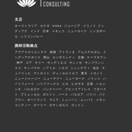
支店
オーストラリア . カナダ . EMEA . ジョージア . イリノイ .イン
ディアナ . インド . 日本 . メキシコ . ニューヨーク . シンガポー
ル . シリコンバレー
講師活動拠点
アグアスカリエンテス . 熱海 . アトランタ . アムステルダム . イ
ンディアナポリス . 岡山 . カンザスシティ . 京都 . ケープタウン
. 神戸 . ゴア . サリー . サンディエゴ . サンノゼ . サンフランシ
スコ . サンパウロ . シアトル . シカゴ . シンシナティ . 仙台 . チ
ューリッヒ . デトロイト . デュッセルドルフ . 東京 . トロント .
ニュージャージー . ニューデリー . ニューヨーク . ノリッジ . ハ
ートフォード . ハリファックス . ヒロ . ヒロサキ . 広島 . ヘルシ
ンキ . バルセロナ . バンクーバー . ブエノスアイレス . ブダペス
ト . ブリュッセル . ボストン . パース . パエロア . パドバ . パリ .
プラハ . ポートランド . マニラ . ミュンヘン . ムンバイ . メキシ
コシティー . ローリー . ロサンゼルス . ロンドン